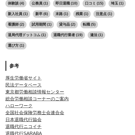
体験談
(4)
公務員
(1)
即日退職
(10)
口コミ
(15)
埼玉
(1)
新入社員
(1)
新卒
(6)
末路
(1)
残業
(1)
注意点
(1)
看護師
(2)
試用期間
(1)
貸与品
(2)
転職
(5)
退局代理ドットコム
(1)
退職代行業者
(19)
違法
(1)
選び方
(1)
参考
厚生労働省サイト
民法データベース
東京都労働相談情報センター
総合労働相談コーナーのご案内
ハローワーク
全国社会保険労務士会連合会
日本退職代行協会
退職代行ニコイチ
退職代行SARABA