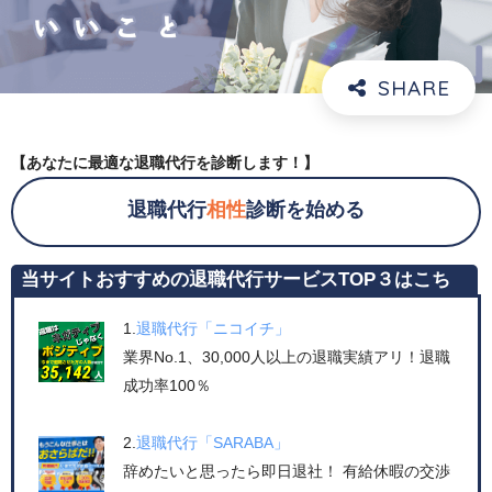
【あなたに最適な退職代行を診断します！】
退職代行
相性
診断を始める
当サイトおすすめの退職代行サービスTOP３はこち
ら！
1.
退職代行「ニコイチ」
業界No.1、30,000人以上の退職実績アリ！退職
成功率100％
2.
退職代行「SARABA」
辞めたいと思ったら即日退社！ 有給休暇の交渉