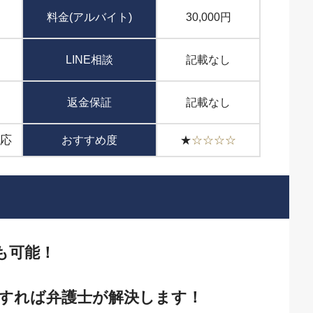
料金(アルバイト)
30,000円
LINE相談
記載なし
返金保証
記載なし
対応
おすすめ度
★
☆
☆
☆
☆
も可能！
すれば弁護士が解決します！