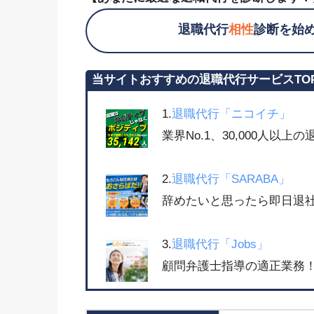
退職代行
相性
診断を始
当サイトおすすめの退職代行サービスTO
1.
退職代行「ニコイチ」
業界No.1、30,000人以
2.
退職代行「SARABA」
辞めたいと思ったら即日退社
3.
退職代行「Jobs」
顧問弁護士指導の適正業務！