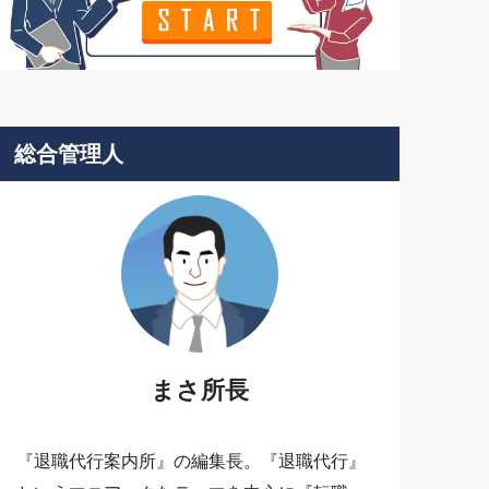
総合管理人
まさ所長
『退職代行案内所』の編集長。『退職代行』