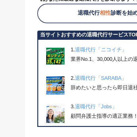
退職代行
相性
診断を始
当サイトおすすめの退職代行サービスTO
1.
退職代行「ニコイチ」
業界No.1、30,000人以
2.
退職代行「SARABA」
辞めたいと思ったら即日退社
3.
退職代行「Jobs」
顧問弁護士指導の適正業務！