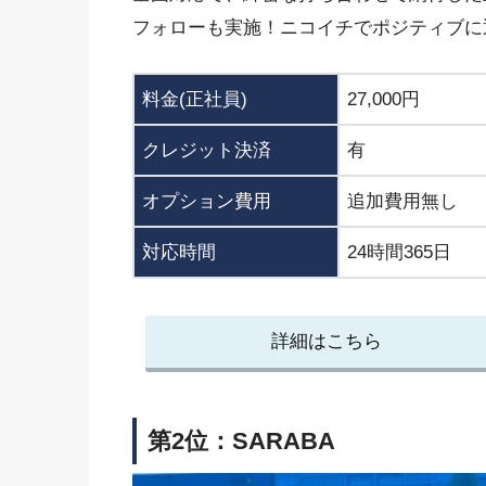
フォローも実施！ニコイチでポジティブに
料金(正社員)
27,000円
クレジット決済
有
オプション費用
追加費用無し
対応時間
24時間365日
詳細はこちら
第2位：SARABA