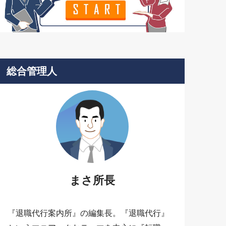
総合管理人
まさ所長
『退職代行案内所』の編集長。『退職代行』