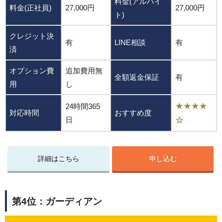
料金(アルバイ
料金(正社員)
27,000円
27,000円
ト)
クレジット決
有
LINE相談
有
済
オプション費
追加費用無
全額返金保証
有
用
し
★★★★
24時間365
対応時間
おすすめ度
日
☆
詳細はこちら
申し込む
第4位：ガーディアン