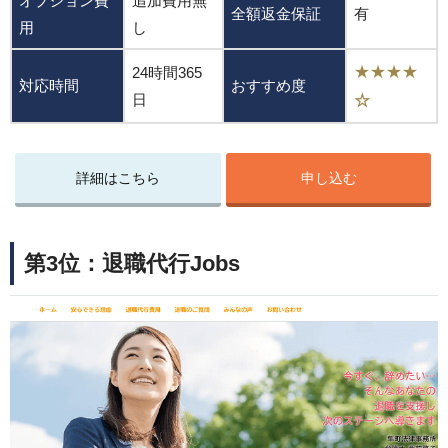
オプション費
追加費用無
全額返金保証
有
用
し
★★★★
24時間365
対応時間
おすすめ度
日
☆
詳細はこちら
申し込む
第3位：退職代行Jobs