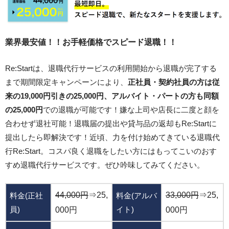
業界最安値！！お手軽価格でスピード退職！！
Re:Startは、退職代行サービスの利用開始から退職が完了する
まで期間限定キャンペーンにより、
正社員・契約社員の方は従
来の19,000円引きの25,000円、アルバイト・パートの方も同額
の25,000円
での退職が可能です！嫌な上司や店長に二度と顔を
合わせず退社可能！退職届の提出や貸与品の返却もRe:Startに
提出したら即解決です！近頃、力を付け始めてきている退職代
行Re:Start。コスパ良く退職をしたい方にはもってこいのおす
すめ退職代行サービスです。ぜひ吟味してみてください。
44,000円
⇒25,
33,000円
⇒25,
料金(正社
料金(アルバ
員)
イト)
000円
000円