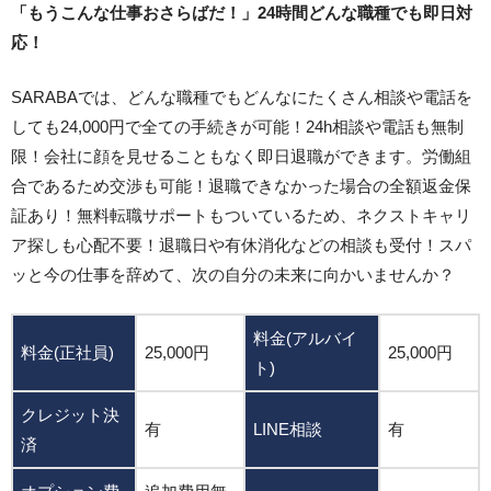
「もうこんな仕事おさらばだ！」24時間どんな職種でも即日対
応！
SARABAでは、どんな職種でもどんなにたくさん相談や電話を
しても24,000円で全ての手続きが可能！24h相談や電話も無制
限！会社に顔を見せることもなく即日退職ができます。労働組
合であるため交渉も可能！退職できなかった場合の全額返金保
証あり！無料転職サポートもついているため、ネクストキャリ
ア探しも心配不要！退職日や有休消化などの相談も受付！スパ
ッと今の仕事を辞めて、次の自分の未来に向かいませんか？
料金(アルバイ
料金(正社員)
25,000円
25,000円
ト)
クレジット決
有
LINE相談
有
済