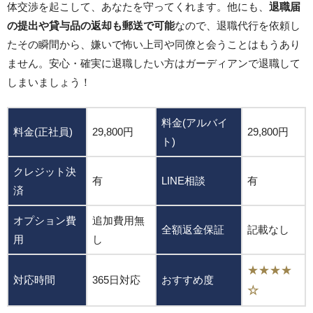
体交渉を起こして、あなたを守ってくれます。他にも、
退職届
の提出や貸与品の返却も郵送で可能
なので、退職代行を依頼し
たその瞬間から、嫌いで怖い上司や同僚と会うことはもうあり
ません。安心・確実に退職したい方はガーディアンで退職して
しまいましょう！
料金(アルバイ
料金(正社員)
29,800円
29,800円
ト)
クレジット決
有
LINE相談
有
済
オプション費
追加費用無
全額返金保証
記載なし
用
し
★★★★
対応時間
365日対応
おすすめ度
☆