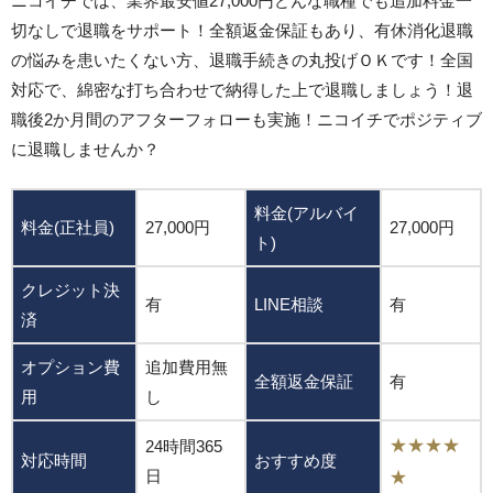
ニコイチでは、業界最安値27,000円どんな職種でも追加料金一
切なしで退職をサポート！全額返金保証もあり、有休消化退職
の悩みを患いたくない方、退職手続きの丸投げＯＫです！全国
対応で、綿密な打ち合わせで納得した上で退職しましょう！退
職後2か月間のアフターフォローも実施！ニコイチでポジティブ
に退職しませんか？
料金(アルバイ
料金(正社員)
27,000円
27,000円
ト)
クレジット決
有
LINE相談
有
済
オプション費
追加費用無
全額返金保証
有
用
し
★★★★
24時間365
対応時間
おすすめ度
日
★