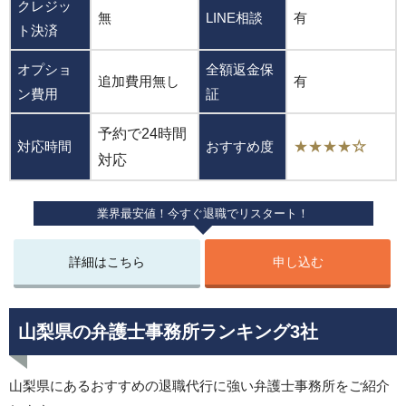
クレジッ
無
LINE相談
有
ト決済
オプショ
全額返金保
追加費用無し
有
ン費用
証
予約で24時間
対応時間
おすすめ度
★★★★
☆
対応
業界最安値！今すぐ退職でリスタート！
詳細はこちら
申し込む
山梨県の弁護士事務所ランキング3社
山梨県にあるおすすめの退職代行に強い弁護士事務所をご紹介