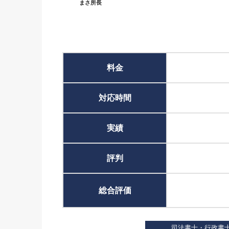
まさ所長
料金
対応時間
実績
評判
総合評価
司法書士・行政書