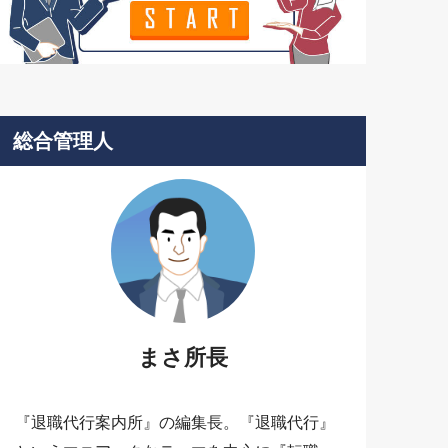
総合管理人
まさ所長
『退職代行案内所』の編集長。『退職代行』