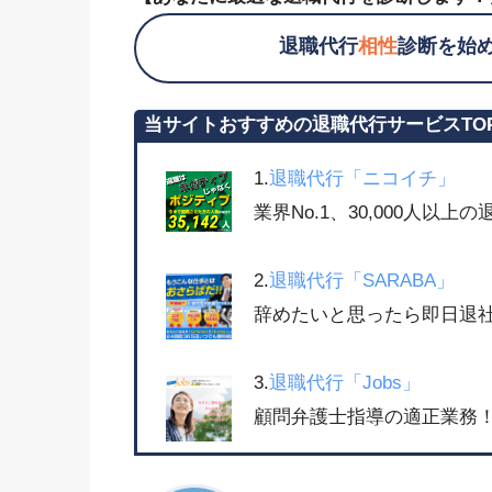
退職代行
相性
診断を始
当サイトおすすめの退職代行サービスTO
1.
退職代行「ニコイチ」
業界No.1、30,000人以
2.
退職代行「SARABA」
辞めたいと思ったら即日退社
3.
退職代行「Jobs」
顧問弁護士指導の適正業務！