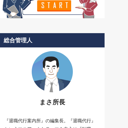
総合管理人
まさ所長
『退職代行案内所』の編集長。『退職代行』