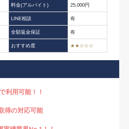
料金(アルバイト)
25,000円
LINE相談
有
全額返金保証
有
おすすめ度
★★☆☆☆
円で利用可能！！
取得の対応可能