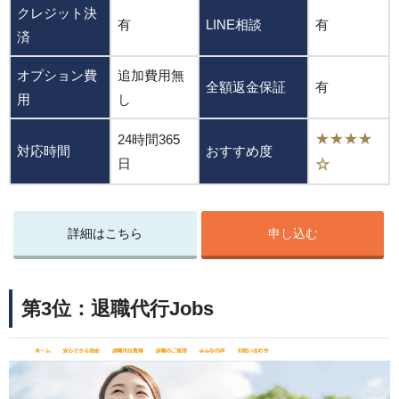
クレジット決
有
LINE相談
有
済
オプション費
追加費用無
全額返金保証
有
用
し
★★★★
24時間365
対応時間
おすすめ度
日
☆
詳細はこちら
申し込む
第3位：退職代行Jobs