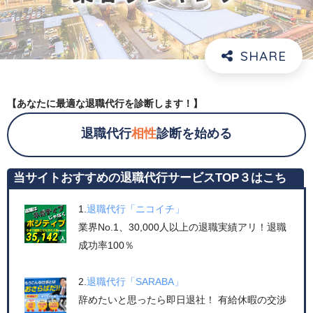
【あなたに最適な退職代行を診断します！】
退職代行
相性
診断を始める
当サイトおすすめの退職代行サービスTOP３はこち
ら！
1.
退職代行「ニコイチ」
業界No.1、30,000人以上の退職実績アリ！退職
成功率100％
2.
退職代行「SARABA」
辞めたいと思ったら即日退社！ 有給休暇の交渉