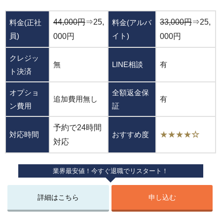
44,000円
⇒25,
33,000円
⇒25,
料金(正社
料金(アルバ
員)
イト)
000円
000円
クレジッ
無
LINE相談
有
ト決済
オプショ
全額返金保
追加費用無し
有
ン費用
証
予約で24時間
対応時間
おすすめ度
★★★★
☆
対応
業界最安値！今すぐ退職でリスタート！
詳細はこちら
申し込む