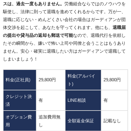
スは、過去一度もありません。
労働組合ならではのノウハウを
駆使し、法律に則って退職を進めてくれるからです。万が一、
退職に応じない・めんどくさい会社の場合はガーディアンが団
体交渉を起こして、あなたを守ってくれます。他にも、
退職届
の提出や貸与品の返却も郵送で可能
なので、退職代行を依頼し
たその瞬間から、嫌いで怖い上司や同僚と会うことはもうあり
ません。安心・確実に退職したい方はガーディアンで退職して
しまいましょう！
料金(アルバイ
料金(正社員)
29,800円
29,800円
ト)
クレジット決
有
LINE相談
有
済
オプション費
追加費用無
全額返金保証
記載なし
用
し