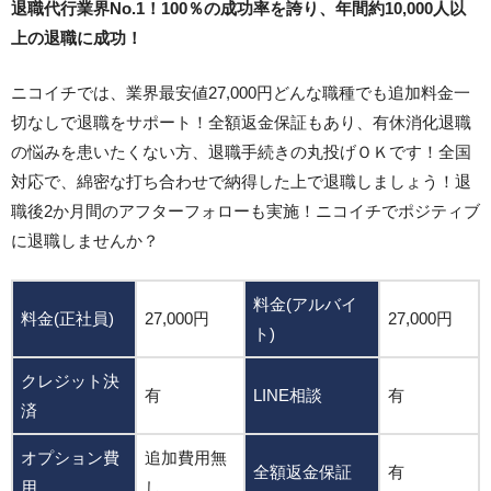
退職代行業界No.1！100％の成功率を誇り、年間約10,000人以
上の退職に成功！
ニコイチでは、業界最安値27,000円どんな職種でも追加料金一
切なしで退職をサポート！全額返金保証もあり、有休消化退職
の悩みを患いたくない方、退職手続きの丸投げＯＫです！全国
対応で、綿密な打ち合わせで納得した上で退職しましょう！退
職後2か月間のアフターフォローも実施！ニコイチでポジティブ
に退職しませんか？
料金(アルバイ
料金(正社員)
27,000円
27,000円
ト)
クレジット決
有
LINE相談
有
済
オプション費
追加費用無
全額返金保証
有
用
し