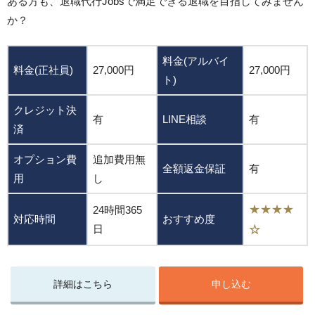
ある方も、退職代行Jobsで満足できる退職を目指してみません
か？
料金(アルバイ
料金(正社員)
27,000円
27,000円
ト)
クレジット決
有
LINE相談
有
済
オプション費
追加費用無
全額返金保証
有
用
し
★★★★
24時間365
対応時間
おすすめ度
日
☆
詳細はこちら
申し込む