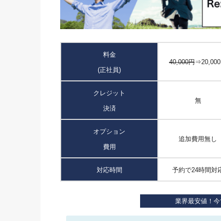
料金
40,000円
⇒20,00
(正社員)
クレジット
無
決済
オプション
追加費用無し
費用
対応時間
予約で24時間対
業界最安値！今