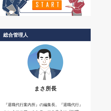
総合管理人
まさ所長
『退職代行案内所』の編集長。『退職代行』