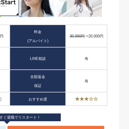
料金
0円
30,000円
⇒20,000円
(アルバイト)
LINE相談
有
全額返金
有
保証
★★★☆☆
応
おすすめ度
すぐ退職でリスタート！