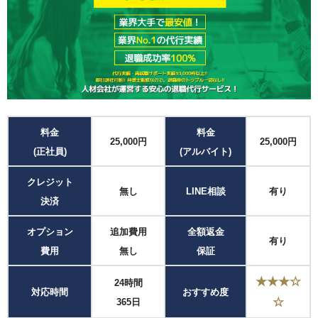
料金
料金
25,000円
25,000円
(正社員)
(アルバイト)
クレジット
無し
LINE相談
有り
決済
オプション
追加費用
全額返金
有り
費用
無し
保証
★★★☆
24時間
対応時間
おすすめ度
☆
365日