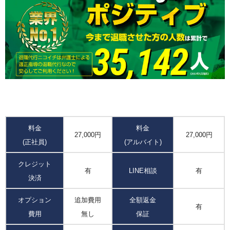
料金
料金
27,000円
27,000円
(正社員)
(アルバイト)
クレジット
有
LINE相談
有
決済
オプション
追加費用
全額返金
有
費用
無し
保証