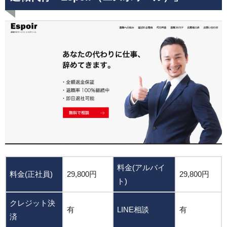
料金(アルバイ
料金(正社員)
29,800円
29,800円
ト)
クレジット決
有
LINE相談
有
済