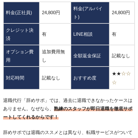
料金(アルバイ
料金(正社員)
24,800円
24,800円
ト)
クレジット決
有
LINE相談
有
済
オプション費
追加費用無
全額返金保証
記載なし
用
し
★★
☆
☆
対応時間
記載なし
おすすめ度
☆
退職代行「辞めサポ」では、過去に退職できなかったケースは
ありません。なぜなら、
熟練のスタッフが即日退職を徹底サポ
ートしてくれるからです！
辞めサポでは退職のススメとは異なり、転職サービスがついて