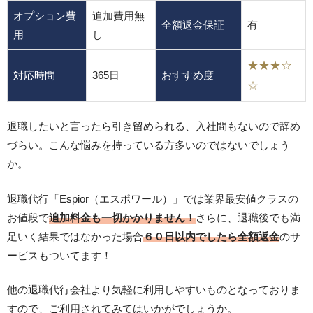
オプション費
追加費用無
全額返金保証
有
用
し
★★★☆
対応時間
365日
おすすめ度
☆
退職したいと言ったら引き留められる、入社間もないので辞め
づらい。こんな悩みを持っている方多いのではないでしょう
か。
退職代行「Espior（エスポワール）」では業界最安値クラスの
お値段で
追加料金も一切かかりません！
さらに、退職後でも満
足いく結果ではなかった場合
６０日以内でしたら全額返金
のサ
ービスもついてます！
他の退職代行会社より気軽に利用しやすいものとなっておりま
すので、ご利用されてみてはいかがでしょうか。