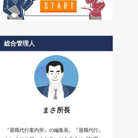
総合管理人
まさ所長
『退職代行案内所』の編集長。『退職代行』