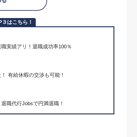
める
P３はこちら！
上の退職実績アリ！退職成功率100％
！ 有給休暇の交渉も可能！
退職代行Jobsで円満退職！