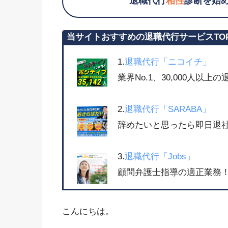
退職代行
相性
診断を始
当サイトおすすめの退職代行サービスTO
1.
退職代行「ニコイチ」
業界No.1、30,000人以
2.
退職代行「SARABA」
辞めたいと思ったら即日退社
3.
退職代行「Jobs」
顧問弁護士指導の適正業務！
こんにちは。