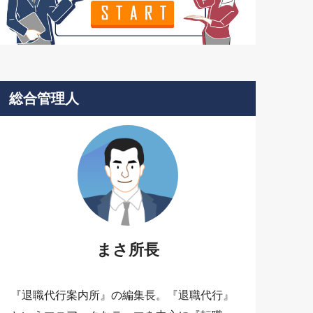
総合管理人
まさ所長
『退職代行案内所』の編集長。『退職代行』