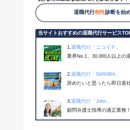
退職代行
相性
診断を始
当サイトおすすめの退職代行サービスTO
1.
退職代行「ニコイチ」
業界No.1、30,000人以
2.
退職代行「SARABA」
辞めたいと思ったら即日退社
3.
退職代行「Jobs」
顧問弁護士指導の適正業務！