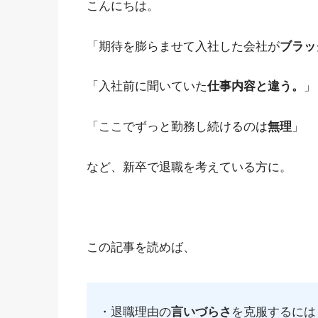
こんにちは。
「期待を膨らませて入社した会社が
ブラッ
「
入社前に聞いていた
仕事内容と違う。
」
「ここでずっと勤務し続けるのは
無理
」
など、新卒で退職を考えている方に。
この記事を読めば、
・退職理由の
言いづらさ
を克服するには